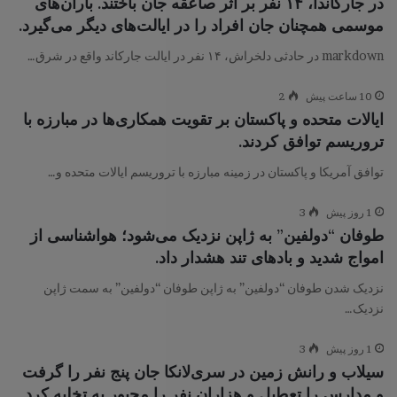
در جارکاندا، ۱۴ نفر بر اثر صاعقه جان باختند. باران‌های
موسمی همچنان جان افراد را در ایالت‌های دیگر می‌گیرد.
markdown در حادثی دلخراش، ۱۴ نفر در ایالت جارکاند واقع در شرق…
10 ساعت پیش
2
ایالات متحده و پاکستان بر تقویت همکاری‌ها در مبارزه با
تروریسم توافق کردند.
توافق آمریکا و پاکستان در زمینه مبارزه با تروریسم ایالات متحده و…
1 روز پیش
3
طوفان “دولفین” به ژاپن نزدیک می‌شود؛ هواشناسی از
امواج شدید و بادهای تند هشدار داد.
نزدیک شدن طوفان “دولفین” به ژاپن طوفان “دولفین” به سمت ژاپن
نزدیک…
1 روز پیش
3
سیلاب و رانش زمین در سری‌لانکا جان پنج نفر را گرفت
و مدارس را تعطیل و هزاران نفر را مجبور به تخلیه کرد.