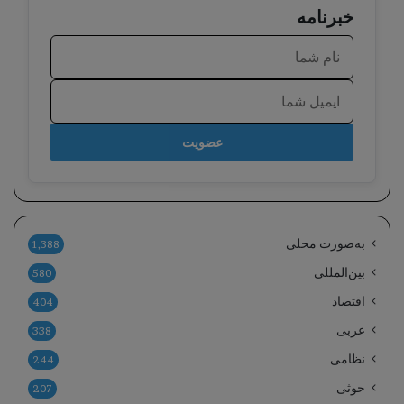
خبرنامه
عضویت
به‌صورت محلی
1,388
بین‌المللی
580
اقتصاد
404
عربی
338
نظامی
244
حوثی
207