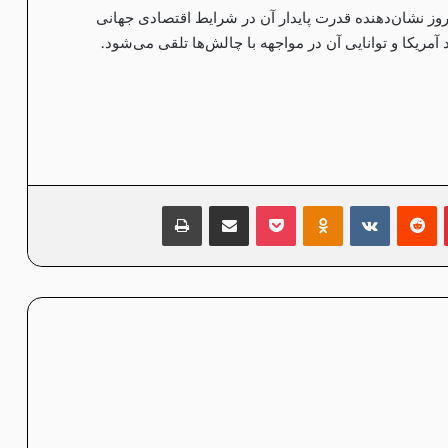
مروز نشان‌دهنده قدرت پایدار آن در شرایط اقتصادی جهانی
 آمریکا و توانایی آن در مواجهه با چالش‌ها تلقی می‌شود.
‫پین‌ترست
‫رددیت
‫VKontakte
پاکت
‫Odnoklassniki
اشتراک گذاری از طریق ایمیل
چاپ
×
خبرنامه
برای دریافت آخرین اخبار و به‌روزرسانی‌ها عضو شوید!