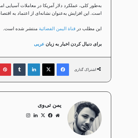
به‌طور کلی، عملکرد دلار آمریکا در معاملات آسیایی ا
است. این افزایش به‌عنوان نشانه‌ای از اعتماد به اقتصاد
این مطلب در
قناة اليمن الفضائية
منتشر شده است.
برای دنبال کردن اخبار به زبان
عربی
فیس بوک
X
لینکدین
‫تامبلر
اشتراک گذاری
یمن تی‌وی
وبسایت
فیس
X
لینکدین
اینستاگرام
بوک