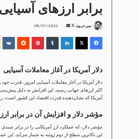
برابر ارزهای آسیایی 
Follow
ارسال
یمن تی‌وی
08/07/2026
on
ایمیل
فیس بوک
X
لینکدین
‫تامبلر
‫پین‌ترست
‫رددیت
te
X
دلار آمریکا در آغاز معاملات آسیایی
دلار آمریکا در آغاز معاملات آسیایی امروز، قدرت خود ر
اکثر ارزهای جهانی رسید. این افزایش به دلیل پیش‌بینی‌ه
آمریکا که نشان‌دهنده قدرت اقتصاد این کشور است، رخ
مؤشر دلار و افزایش آن در برابر ارزه
این بالاترین سطح از دوم ژوئیه به شمار می‌آید. این عم